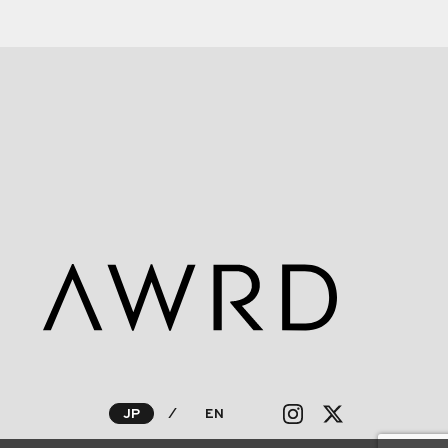
JP
⁄
EN