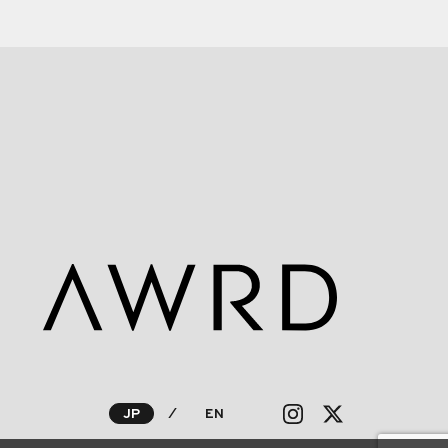
JP
⁄
EN