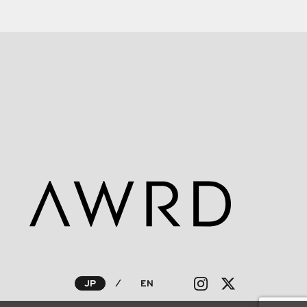
JP
⁄
EN