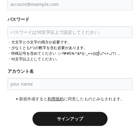
パスワード
・大文字と小文字の両方が必要です。
・少なくとも1つの数字を含む必要があります。
・特殊記号を含めてください（~`!@#$%^&*()-_+={}[]|\;:"<>,./?）。
・10文字以上としてください。
アカウント名
※ 新規作成すると
利用規約
に同意したものとみなされます。
サインアップ