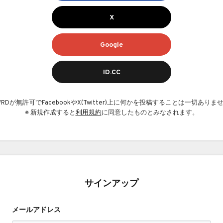
X
Google
ID.CC
AWRDが無許可でFacebookやX(Twitter)上に何かを投稿することは一切ありま
※ 新規作成すると
利用規約
に同意したものとみなされます。
サインアップ
メールアドレス