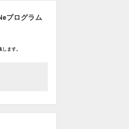
oNeプログラム
集します。