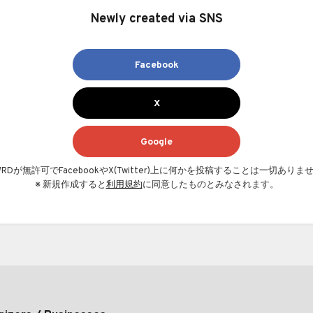
Newly created via SNS
Facebook
X
Google
AWRDが無許可でFacebookやX(Twitter)上に何かを投稿することは一切ありま
※ 新規作成すると
利用規約
に同意したものとみなされます。