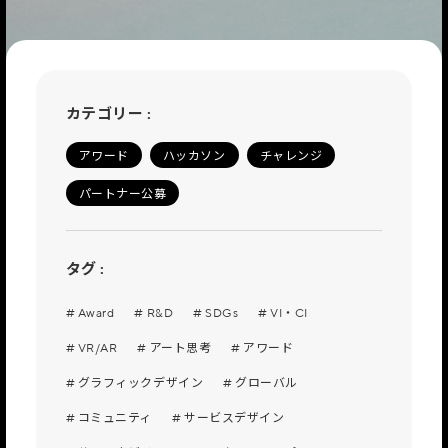
カテゴリー :
アワード
ハッカソン
チャレンジ
パートナー公募
タグ :
# Award
# R&D
# SDGs
# VI・CI
# VR/AR
# アート思考
# アワード
# グラフィックデザイン
# グローバル
# コミュニティ
# サービスデザイン