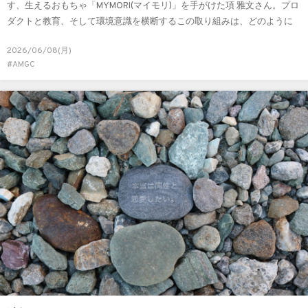
す、生えるおもちゃ「MYMORI(マイモリ)」を手がけた項 雅文さん。プロ
ダクトと教育、そして環境意識を横断するこの取り組みは、どのように
生まれ、どこへ向かうのでしょうか。
2026/06/08(月)
#AMGC