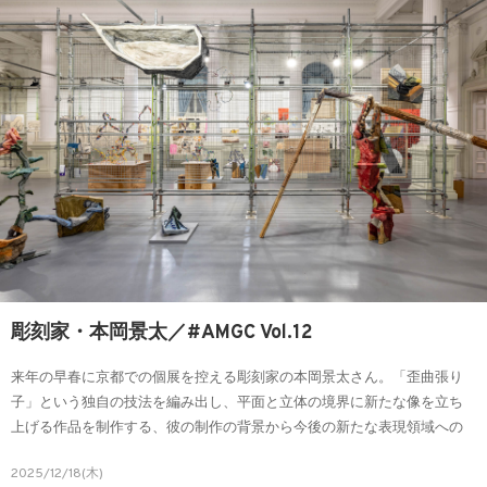
彫刻家・本岡景太／#AMGC Vol.12
来年の早春に京都での個展を控える彫刻家の本岡景太さん。「歪曲張り
子」という独自の技法を編み出し、平面と立体の境界に新たな像を立ち
上げる作品を制作する、彼の制作の背景から今後の新たな表現領域への
挑戦についてお話を伺いました。
2025/12/18(木)