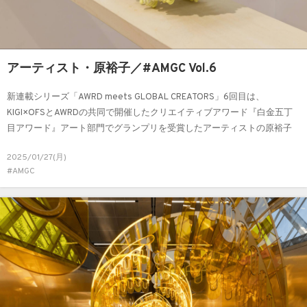
アーティスト・原裕子／#AMGC Vol.6
新連載シリーズ「AWRD meets GLOBAL CREATORS」6回目は、
KIGI×OFSとAWRDの共同で開催したクリエイティブアワード『白金五丁
目アワード』アート部門でグランプリを受賞したアーティストの原裕子
さんへのインタビューです。2025年2月にOFS GALLERYで開催される個
2025/01/27(月)
展を前に、制作への想いやインスピレーションの源についてお話を伺い
#AMGC
ました。