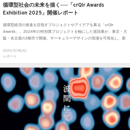
循環型社会の未来を描く──「crQlr Awards
Exhibition 2025」開催レポート
循環型経済の推進を目指すプロジェクトやアイデアを募る「crQlr
Awards」。2024年の特別賞プロジェクトを軸にした巡回展が、東京・大
阪・名古屋の3都市で開催。サーキュラーデザインの現場を可視化し、新
たな出会いを生み出した展示の様子をお届けします。
2025/11/18(火)
レポート