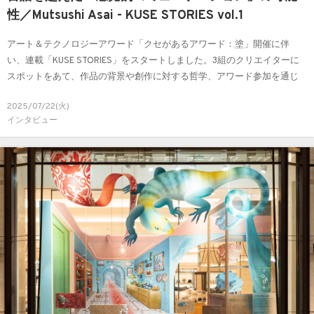
性／Mutsushi Asai - KUSE STORIES vol.1
アート＆テクノロジーアワード「クセがあるアワード：塗」開催に伴
い、連載「KUSE STORIES」をスタートしました。3組のクリエイターに
スポットをあて、作品の背景や創作に対する哲学、アワード参加を通じ
た体験に触れていきます。1人目はMutsushi Asai さん。日用品と非日用品
2025/07/22(火)
を作る制作スタジオ「Metalium llc」を拠点に活動の場を広げているAsai
インタビュー
さんにお話を伺いました。