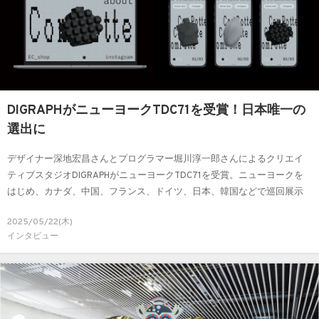
DIGRAPHがニューヨークTDC71を受賞！日本唯一の
選出に
デザイナー深地宏昌さんとプログラマー堀川淳一郎さんによるクリエイ
ティブスタジオDIGRAPHがニューヨークTDC71を受賞。ニューヨークを
はじめ、カナダ、中国、フランス、ドイツ、日本、韓国などで巡回展示
が行われます。
2025/05/22(木)
インタビュー