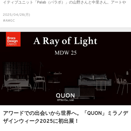
イティブユニット「Palab（パラボ）」の山野さんと中里さん。アートや
デザイン、空間などあらゆる領域にわたって独自の視点を提示し続ける
2025/04/28(月)
Palabさんに、活動の裏側やその背景にあるインスピレーションなどにつ
#AMGC
いてお話を伺いました。
アワードでの出会いから世界へ。「QUON」ミラノデ
ザインウィーク2025に初出展！