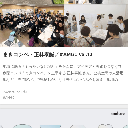
まきコンペ・正林泰誠／#AMGC Vol.13
地域に眠る「もったいない場所」を起点に、アイデアと実践をつなぐ共
創型コンペ「まきコンペ」を主宰する 正林泰誠 さん。公共空間や未活用
地など、専門家だけで完結しがちな従来のコンペの枠を超え、地域の
人々を巻き込みながら「提案で終わらない」実装までを見据えた取り組
2026/01/21(水)
みを各地で展開しています。問いを立て、場が立ち上がっていくプロセ
#AMGC
スそのものをデザインする、その思想と実践に迫ります。