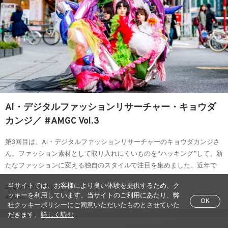
AI・デジタルファッションリサーチャー・キョウダ
カンジ／ #AMGC Vol.3
第3回目は、AI・デジタルファッションリサーチャーのキョウダカンジさ
ん。ファッション素材として取り入れにくいものを“ハッキング”して、新
たなファッションに変える独自のスタイルで注目を集めました。近年で
は、デジタル技術を駆使しながら、さまざまなファッション表現を制作
当サイトでは、お客様により良い体験を提供するため、ク
2024/09/09(月)
しています。
ッキーを利用しています。当サイトのご利用にあたり、弊
#AMGC
OK
社クッキーポリシーにご同意いただいたものとさせていた
だきます。
詳しく読む