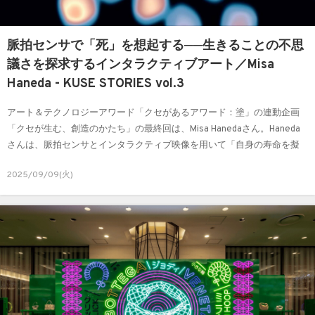
脈拍センサで「死」を想起する──生きることの不思
議さを探求するインタラクティブアート／Misa
Haneda - KUSE STORIES vol.3
アート＆テクノロジーアワード「クセがあるアワード：塗」の連動企画
「クセが生む、創造のかたち」の最終回は、Misa Hanedaさん。Haneda
さんは、脈拍センサとインタラクティブ映像を用いて「自身の寿命を擬
似体験する」という独創的な作品で注目を集めるアーティストです。自
2025/09/09(火)
然科学の知見にも触発されながら、地球に生きている感覚を探求する彼
女に、今回、死をテーマにした作品に込められた思いや、生命への探求
についてお話を伺いました。