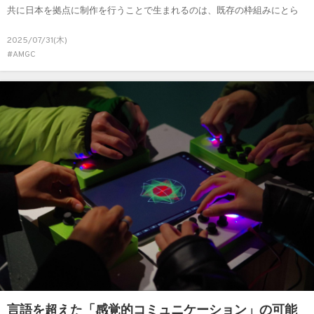
共に日本を拠点に制作を行うことで生まれるのは、既存の枠組みにとら
われない視点と造形です。Company2としての創作の原点や東京での活
2025/07/31(木)
動、表現活動の向き合い方についてお話を伺いました。
#AMGC
言語を超えた「感覚的コミュニケーション」の可能