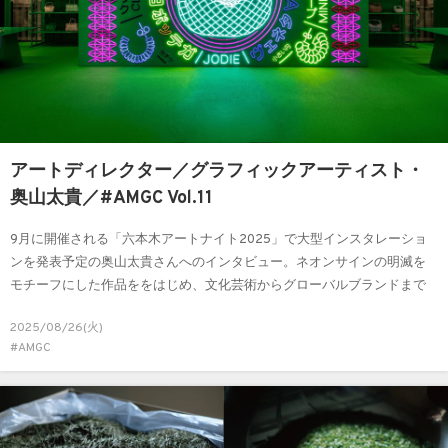
アートディレクター／グラフィックアーティスト・
奥山太貴／#AMGC Vol.11
9月に開催される「六本木アートナイト2025」で大型インスタレーショ
ンを発表予定の奥山太貴さんへのインタビュー。ネオンサインの明滅を
モチーフにした作品ををはじめ、文化芸術からグローバルブランドまで
幅広い展開を見せる彼の思考に迫ります。
2025/08/26(火)
#AMGC