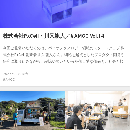
株式会社PxCell・川又龍人／#AMGC Vol.14
今回ご登場いただくのは、バイオテクノロジー領域のスタートアップ 株
式会社PxCell 創業者 川又龍人さん。細胞を起点としたプロダクト開発や
研究に取り組みながら、記憶や想いといった個人的な価値を、社会と接
続する新たな仕組みづくりに取り組んでいます。本記事では、PxCell(ピ
2026/02/03(火)
クセル)誕生の背景にある原体験や、領域を横断する発想の源泉、そして
#AMGC
これから見据える挑戦についてお話を伺いました。