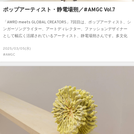
ポップアーティスト・静電場朔／#AMGC Vol.7
「AWRD meets GLOBAL CREATORS」7回目は、ポップアーティスト、シ
ンガーソングライター、アートディレクター、ファッションデザイナー
として幅広く活躍されているアーティスト、静電場朔さんです。多文化
的な視点と独自の世界観をもとに、音楽・アート・ファッションといっ
2025/03/05(水)
たさまざまなフィールドで表現を続ける静電場さん。今回は、その創作
#AMGC
の裏側にスポットを当てお話を伺います。