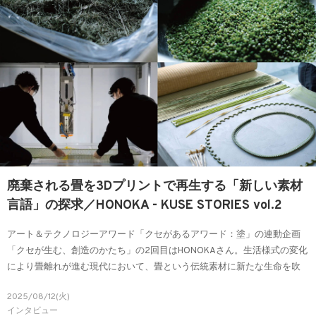
廃棄される畳を3Dプリントで再生する「新しい素材
言語」の探求／HONOKA - KUSE STORIES vol.2
アート＆テクノロジーアワード「クセがあるアワード：塗」の連動企画
「クセが生む、創造のかたち」の2回目はHONOKAさん。生活様式の変化
により畳離れが進む現代において、畳という伝統素材に新たな生命を吹
き込む彼らの活動は、サステナブルなものづくりの新しい可能性を示し
2025/08/12(火)
ています。今回は、伝統と革新を融合させた創作哲学などのお話を伺い
インタビュー