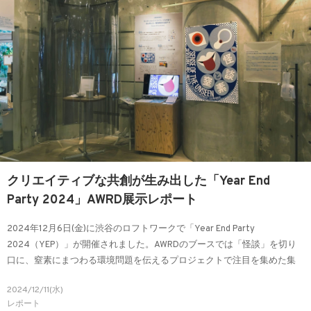
クリエイティブな共創が生み出した「Year End
Party 2024」AWRD展示レポート
2024年12月6日(金)に渋谷のロフトワークで「Year End Party
2024（YEP）」が開催されました。AWRDのブースでは「怪談」を切り
口に、窒素にまつわる環境問題を伝えるプロジェクトで注目を集めた集
めた「Sense of the Unseen Vol.1 怪談と窒素」の一部を展示し、体験い
2024/12/11(水)
ただきました。来場者の感想も交えて、会場の様子をレポートします。
レポート