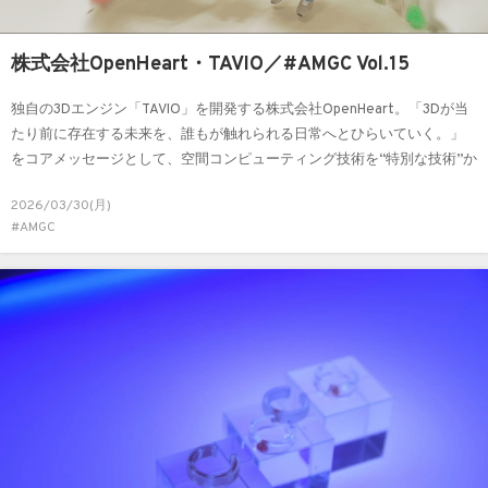
株式会社OpenHeart・TAVIO／#AMGC Vol.15
独自の3Dエンジン「TAVIO」を開発する株式会社OpenHeart。「3Dが当
たり前に存在する未来を、誰もが触れられる日常へとひらいていく。」
をコアメッセージとして、空間コンピューティング技術を“特別な技術”か
ら“日常の体験”へと変換し、3Dが息づく新しい暮らしをデザインしてい
2026/03/30(月)
ます。テクノロジーとデザインの交差で生まれる、新しいライフスタイ
#AMGC
ルとは。OpenHeartの想いと挑戦をお伺いします。