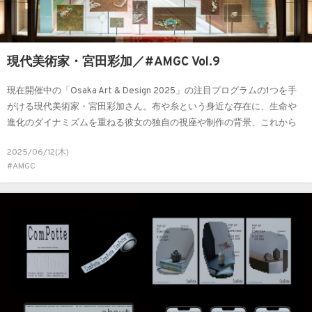
現代美術家・宮田彩加／#AMGC Vol.9
現在開催中の「Osaka Art & Design 2025」の注目プログラムの1つを手
がける現代美術家・宮田彩加さん。布や糸という身近な存在に、生命や
進化のダイナミズムを重ねる彼女の独自の視座や制作の背景、これから
の展望についてお話を伺いました。
2025/06/12(木)
#AMGC