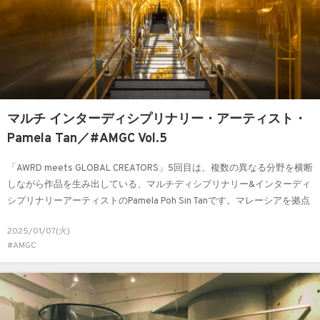
マルチ インターディシプリナリー・アーティスト・
Pamela Tan／#AMGC Vol.5
「AWRD meets GLOBAL CREATORS」5回目は、複数の異なる分野を横断
しながら作品を生み出している、マルチディシプリナリー&インターディ
シプリナリーアーティストのPamela Poh Sin Tanです。マレーシアを拠点
に、建築やインスタレーションを融合させた作品を、公共空間や美術館
2025/01/07(火)
といった多様な場で発表しているPamelaさんに、創作活動やその背景に
#AMGC
あるインスピレーションなどについてお話を伺いました。