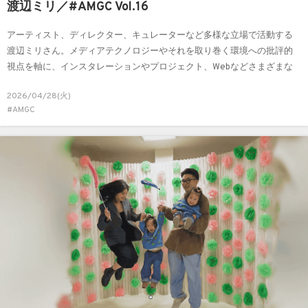
渡辺ミリ／#AMGC Vol.16
アーティスト、ディレクター、キュレーターなど多様な立場で活動する
渡辺ミリさん。メディアテクノロジーやそれを取り巻く環境への批評的
視点を軸に、インスタレーションやプロジェクト、Webなどさまざまな
手法を用いながら、シニカルかつユーモラスにその構造を問い直してい
2026/04/28(火)
ます。 今回、現在の関心や制作の背景、異分野との協働について紐解き
#AMGC
ながら、メディアテクノロジーとともにある今の表現、そしてこれから
のチャレンジについて伺いました。