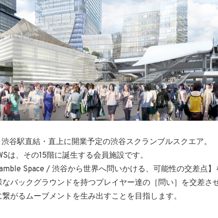
1月、渋谷駅直結・直上に開業予定の渋谷スクランブルスクエア。
A QWSは、その15階に誕生する会員施設です。
 Scramble Space / 渋谷から世界へ問いかける、可能性の交差
様なバックグラウンドを持つプレイヤー達の［問い］を交差さ
に繋がるムーブメントを生み出すことを目指します。