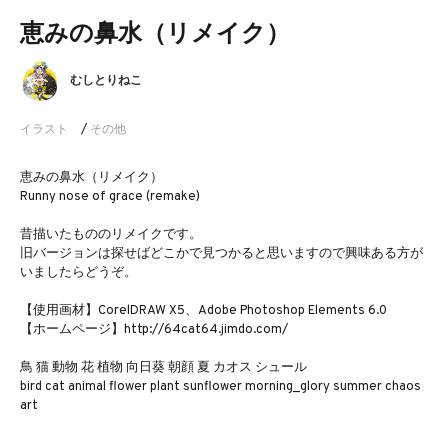
恵みの鼻水（リメイク）
むしとりねこ
イラスト
/
その他
恵みの鼻水（リメイク）
Runny nose of grace (remake)
昔描いたもののリメイクです。
旧バージョンは探せばどこかで見つかると思いますので興味ある方が
いましたらどうぞ。
【使用画材】CorelDRAW X5、Adobe Photoshop Elements 6.0
【ホームページ】http://64cat64.jimdo.com/
鳥 猫 動物 花 植物 向日葵 朝顔 夏 カオス シュール
bird cat animal flower plant sunflower morning_glory summer chaos
art