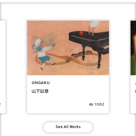
ONGAKU
山下以登
2
1082
See All Works