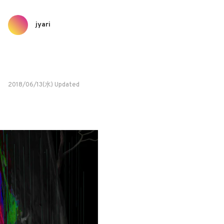
jyari
2018/06/13(水) Updated