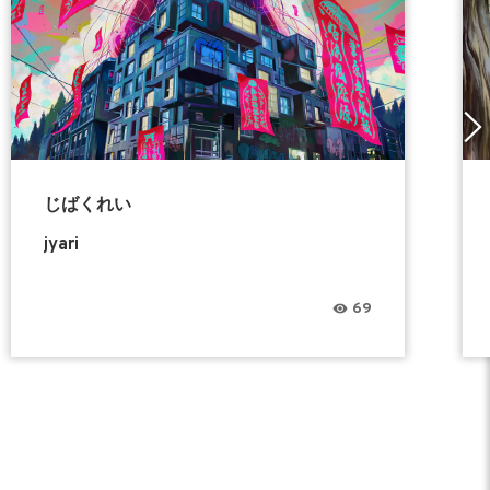
じばくれい
jyari
69