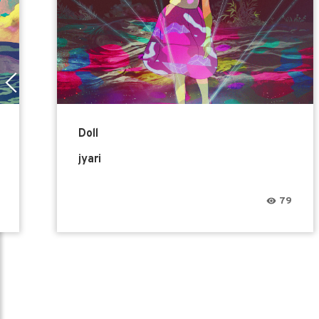
Doll
jyari
79