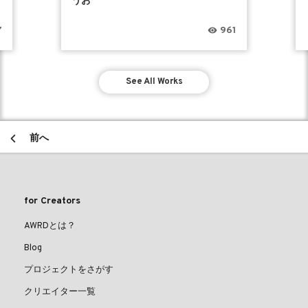
うお
7
961
See All Works
前へ
for Creators
AWRDとは？
Blog
プロジェクトをさがす
クリエイター一覧