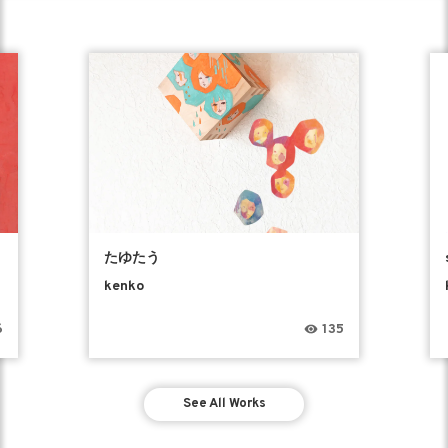
たゆたう
kenko
6
135
See All Works