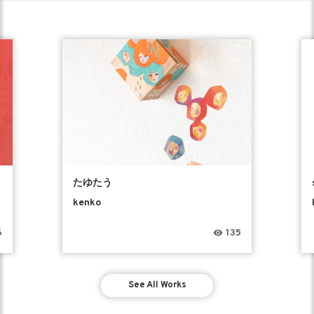
たゆたう
kenko
6
135
See All Works