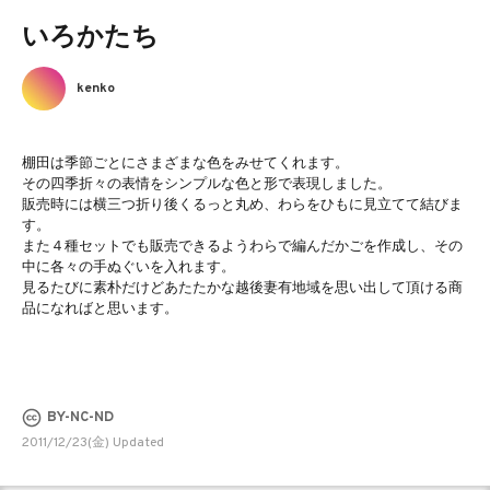
いろかたち
kenko
棚田は季節ごとにさまざまな色をみせてくれます。
その四季折々の表情をシンプルな色と形で表現しました。
販売時には横三つ折り後くるっと丸め、わらをひもに見立てて結びま
す。
また４種セットでも販売できるようわらで編んだかごを作成し、その
中に各々の手ぬぐいを入れます。
見るたびに素朴だけどあたたかな越後妻有地域を思い出して頂ける商
品になればと思います。
BY-NC-ND
2011/12/23(金) Updated