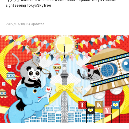
【タグ】Alien UFO Animal Bird Cat Panda Elephant Tokyo tourism
sightseeing TokyoSkyTree
2019/07/18(木) Updated