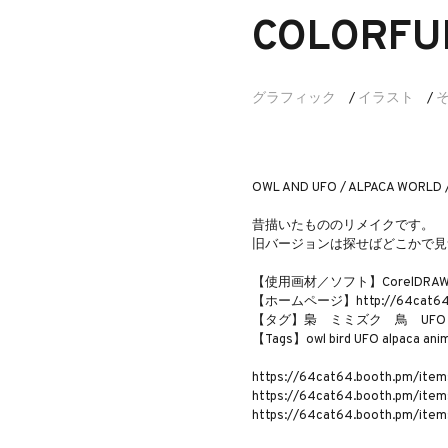
COLORFU
グラフィック
イラスト
/
/
OWL AND UFO / ALPACA WORLD
昔描いたもののリメイクです。
旧バージョンは探せばどこかで見
【使用画材／ソフト】CorelDRAW X5、
【ホームページ】http://64cat64.j
【タグ】梟 ミミズク 鳥 UFO
【Tags】owl bird UFO alpaca anima
https://64cat64.booth.pm/ite
https://64cat64.booth.pm/ite
https://64cat64.booth.pm/ite