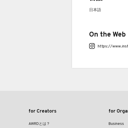
日本語
On the Web
https://www.in
for Creators
for Orga
AWRDとは？
Business