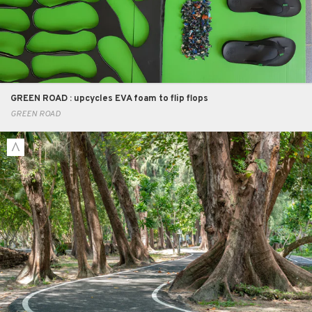
GREEN ROAD : upcycles EVA foam to flip flops
GREEN ROAD