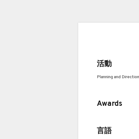
活動
Planning and Directio
Awards
言語