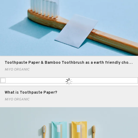
Toothpaste Paper & Bamboo Toothbrush as a earth friendly choice / 地球にやさしい「歯みがきペーパー」と「竹製歯ブラシ」
MiYO ORGANIC
What is Toothpaste Paper?
MiYO ORGANIC