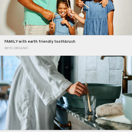
FAMILY with earth friendly toothbrush
MiYO ORGANIC