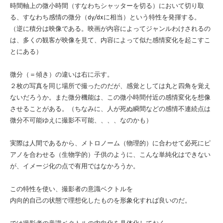
時間軸上の微小時間（すなわちシャッターを切る）において切り取
る、すなわち感情の微分（dy/dxに相当）という特性を発揮する。
（逆に積分は映像である。映画が内容によってジャンルわけされるの
は、多くの観客が映像を見て、内容によって似た感情変化を起こすこ
とにある）
微分（＝傾き）の違いは右に示す。
２枚の写真を同じ場所で撮ったのだが、感覚としては丸と四角を覚え
ないだろうか。また微分機能は、この微小時間付近の感情変化を想像
させることがある。（ちなみに、人が死ぬ瞬間などの感情不連続点は
微分不可能ゆえに撮影不可能、、、、なのかも）
実際は人間であるから、メトロノーム（物理的）に合わせて必死にピ
アノを合わせる（生物学的）子供のように、こんな単純化はできない
が、イメージ化の点で有用ではなかろうか。
この特性を使い、撮影者の意識ベクトルを
内向的自己の状態で理想化したものを形象化すれば良いのだ。