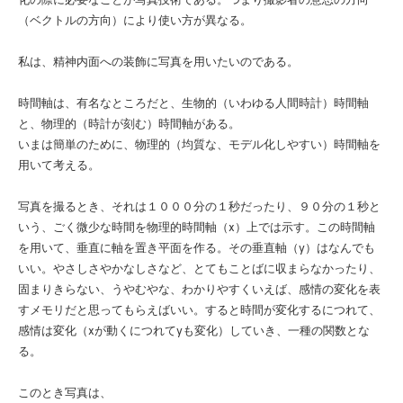
化の際に必要なことが写真技術である。つまり撮影者の意思の方向
（ベクトルの方向）により使い方が異なる。
私は、精神内面への装飾に写真を用いたいのである。
時間軸は、有名なところだと、生物的（いわゆる人間時計）時間軸
と、物理的（時計が刻む）時間軸がある。
いまは簡単のために、物理的（均質な、モデル化しやすい）時間軸を
用いて考える。
写真を撮るとき、それは１０００分の１秒だったり、９０分の１秒と
いう、ごく微少な時間を物理的時間軸（x）上では示す。この時間軸
を用いて、垂直に軸を置き平面を作る。その垂直軸（y）はなんでも
いい。やさしさやかなしさなど、とてもことばに収まらなかったり、
固まりきらない、うやむやな、わかりやすくいえば、感情の変化を表
すメモリだと思ってもらえばいい。すると時間が変化するにつれて、
感情は変化（xが動くにつれてyも変化）していき、一種の関数とな
る。
このとき写真は、