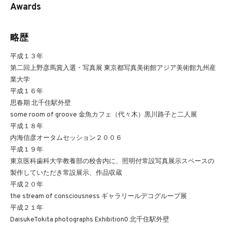
Awards
略歴
平成１３年
第二回上野彦馬賞入選・写真展 東京都写真美術館アジア美術館九州産
業大学
平成１６年
思春期 北千住駅外壁
some room of groove 金魚カフェ（代々木）黒川路子と二人展
平成１８年
内海信彦オータムセッション２００６
平成１９年
東京医科歯科大学教養部の校舎内に、照明付常設写真展示スペースの
製作していただき常設展示、作品収蔵
平成２０年
the stream of consciousness ギャラリールデコグループ展
平成２１年
DaisukeTokita photographs Exhibition0 北千住駅外壁