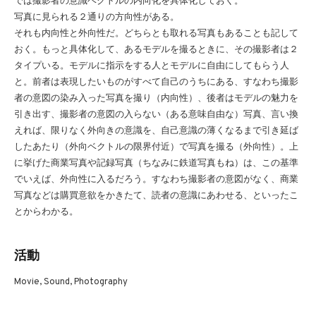
では撮影者の意識ベクトルの内向化を具体化しておく。
写真に見られる２通りの方向性がある。
それも内向性と外向性だ。どちらとも取れる写真もあることも記して
おく。もっと具体化して、あるモデルを撮るときに、その撮影者は２
タイプいる。モデルに指示をする人とモデルに自由にしてもらう人
と。前者は表現したいものがすべて自己のうちにある、すなわち撮影
者の意図の染み入った写真を撮り（内向性）、後者はモデルの魅力を
引き出す、撮影者の意図の入らない（ある意味自由な）写真、言い換
えれば、限りなく外向きの意識を、自己意識の薄くなるまで引き延ば
したあたり（外向ベクトルの限界付近）で写真を撮る（外向性）。上
に挙げた商業写真や記録写真（ちなみに鉄道写真もね）は、この基準
でいえば、外向性に入るだろう。すなわち撮影者の意図がなく、商業
写真などは購買意欲をかきたて、読者の意識にあわせる、といったこ
とからわかる。
活動
Movie, Sound, Photography