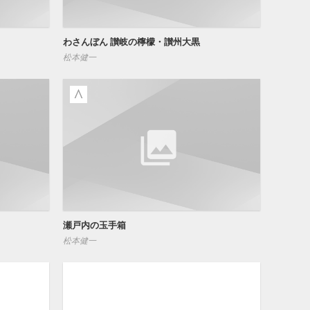
わさんぼん 讃岐の檸檬・讃州大黒
松本健一
瀬戸内の玉手箱
松本健一