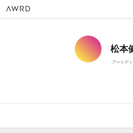
松本
アートディ