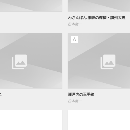
わさんぼん 讃岐の檸檬・讃州大黒
松本健一
こ
瀬戸内の玉手箱
松本健一