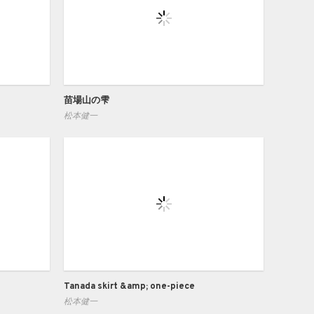
苗場山の雫
松本健一
Tanada skirt &amp; one-piece
松本健一