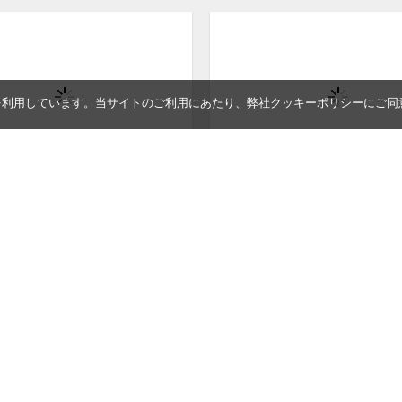
を利用しています。当サイトのご利用にあたり、弊社クッキーポリシーにご同
ncho （木になるポンチョ）
Tsumari Fresh Umbrella
松本健一