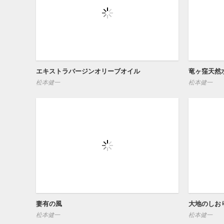
エキストラバージンオリーブオイル
竜ヶ窪天然
松本健一
松本健一
妻有の風
大地のしお
松本健一
松本健一