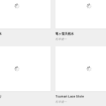
水
竜ヶ窪天然水
松本健一
り
Tsumari Lace Stole
松本健一