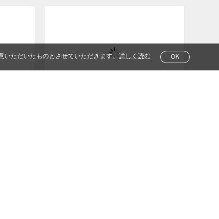
意いただいたものとさせていただきます。
詳しく読む
OK
Happa Tebukuro （葉っぱ手袋）
松本健一