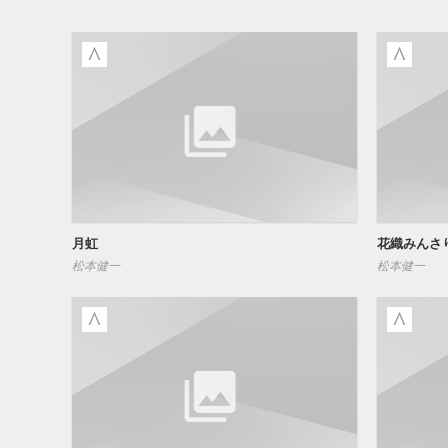
月虹
花織みんさ
松本健一
松本健一