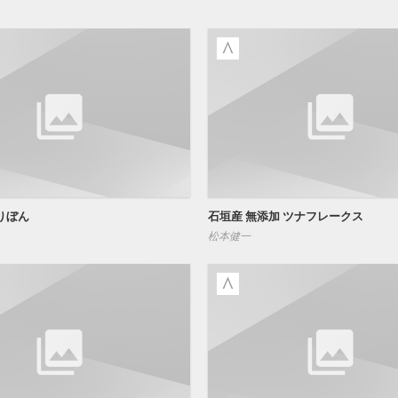
りぼん
石垣産 無添加 ツナフレークス
松本健一