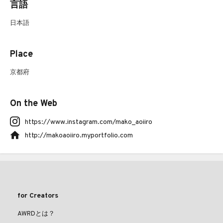
言語
日本語
Place
京都府
On the Web
https://www.instagram.com/mako_aoiiro
http://makoaoiiro.myportfolio.com
for Creators
AWRDとは？