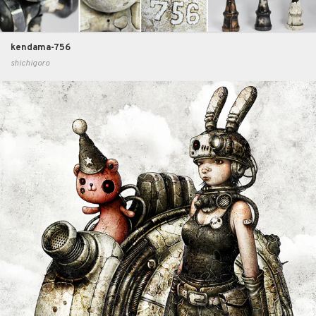
kendama-756
shichigoro