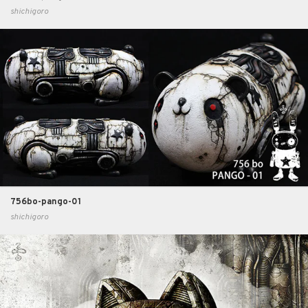
shichigoro
756bo-pango-01
shichigoro