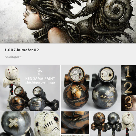
f-007-kumatan02
shichigoro