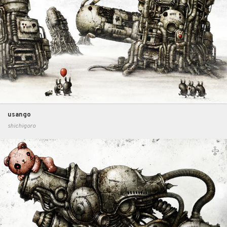
usango
shichigoro