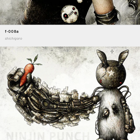
f-008a
shichigoro