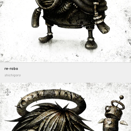
re-robo
shichigoro