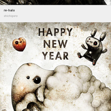
re-halo
shichigoro