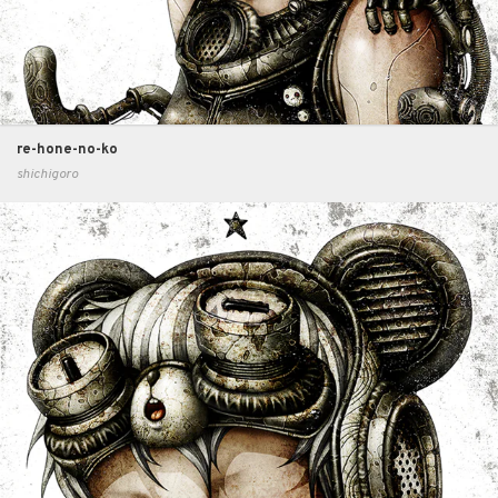
re-hone-no-ko
shichigoro