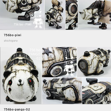
756bo-piwi
shichigoro
756bo-pango-02