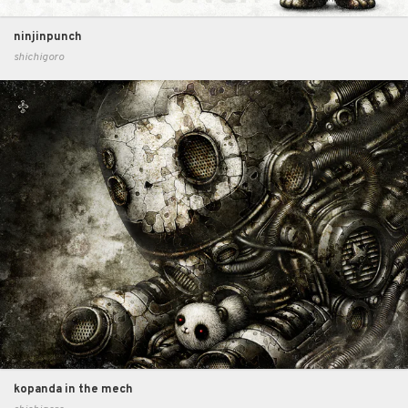
ninjinpunch
shichigoro
kopanda in the mech