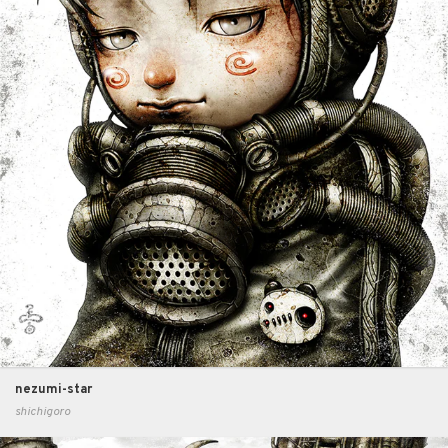
nezumi-star
shichigoro