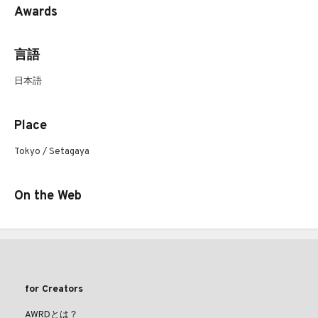
Awards
言語
日本語
Place
Tokyo / Setagaya
On the Web
for Creators
AWRDとは？