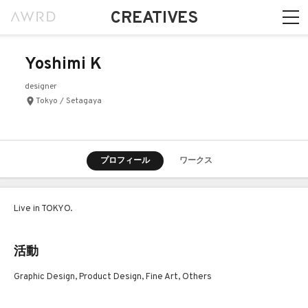
CREATIVES
Yoshimi K
designer
Tokyo / Setagaya
プロフィール
ワークス
Live in TOKYO.
活動
Graphic Design, Product Design, Fine Art, Others