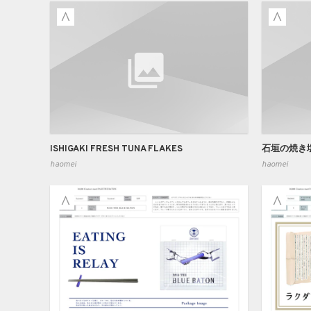
ISHIGAKI FRESH TUNA FLAKES
石垣の焼き
haomei
haomei