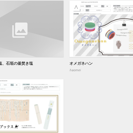
塩、石垣の釜焚き塩
オメガネハン
haomei