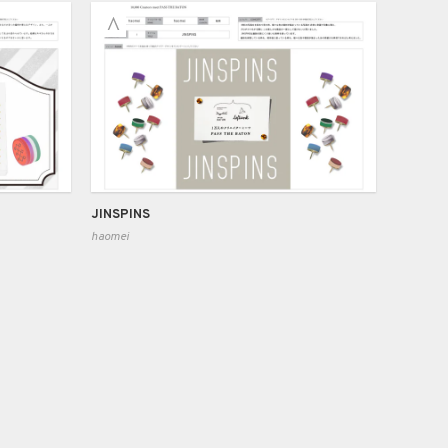
JINSPINS
haomei