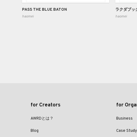
PASS THE BLUE BATON
ラクダブッ
haomei
haomei
for Creators
for Orga
AWRDとは？
Business
Blog
Case Study