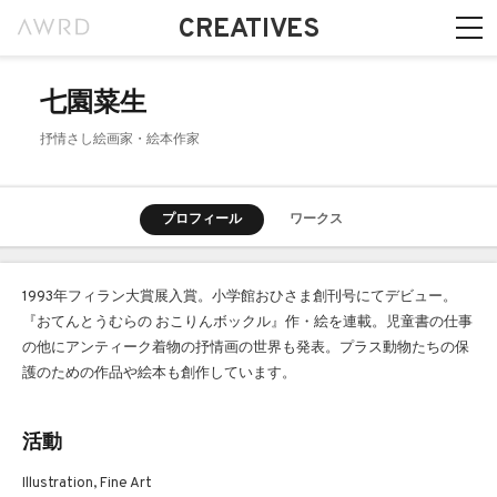
CREATIVES
七園菜生
抒情さし絵画家・絵本作家
プロフィール
ワークス
1993年フィラン大賞展入賞。小学館おひさま創刊号にてデビュー。
『おてんとうむらの おこりんボックル』作・絵を連載。児童書の仕事
の他にアンティーク着物の抒情画の世界も発表。プラス動物たちの保
護のための作品や絵本も創作しています。
活動
Illustration, Fine Art