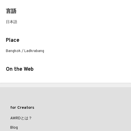
言語
日本語
Place
Bangkok / Ladkrabang
On the Web
for Creators
AWRDとは？
Blog