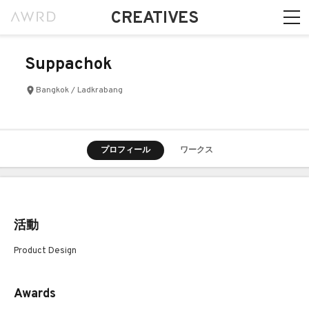
CREATIVES
Suppachok
Bangkok / Ladkrabang
プロフィール
ワークス
活動
Product Design
Awards