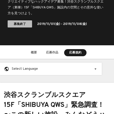
などうハックする？〜
クリエイティブなハックアイデア募集！渋谷スクランブルスクエ
ア（東棟）15F「SHIBUYA QWS」施設内の空間とその意外な使い
方を見つけよう。
募集終了
2019/11/01
(金) -
2019/11/08
(金)
概要
応募作品
応募規約
Select Language
渋谷スクランブルスクエア
15F「SHIBUYA QWS」緊急調査！