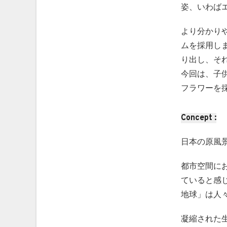
姿、いわば
より分かり
ムを採用し
り出し、そ
今回は、子
フラワーを
Concept :
日本の原風
都市空間に
ていると感
地球」は人
凝縮された