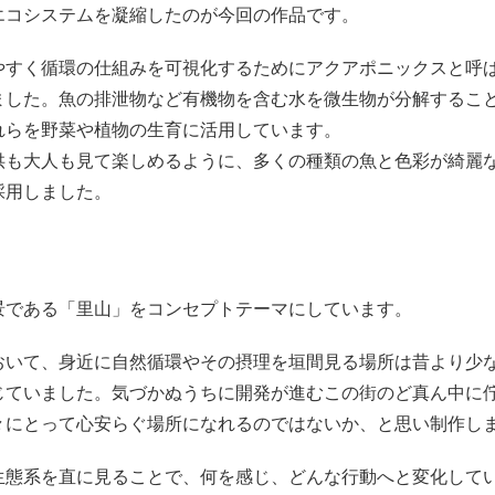
エコシステムを凝縮したのが今回の作品です。
やすく循環の仕組みを可視化するためにアクアポニックスと呼
ました。魚の排泄物など有機物を含む水を微生物が分解するこ
れらを野菜や植物の生育に活用しています。
供も大人も見て楽しめるように、多くの種類の魚と色彩が綺麗
採用しました。
景である「里山」をコンセプトテーマにしています。
おいて、身近に自然循環やその摂理を垣間見る場所は昔より少
じていました。気づかぬうちに開発が進むこの街のど真ん中に
々にとって心安らぐ場所になれるのではないか、と思い制作し
生態系を直に見ることで、何を感じ、どんな行動へと変化して