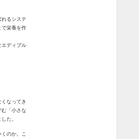
ばれるシステ
とで栄養を作
なエディブル
なくなってき
佇む「小さな
ました。
いくのか。こ