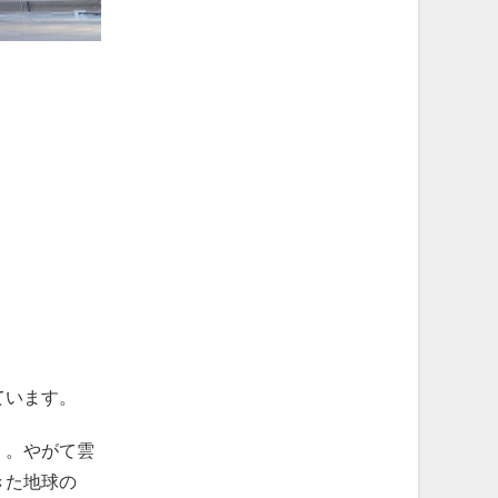
ています。
く。やがて雲
きた地球の