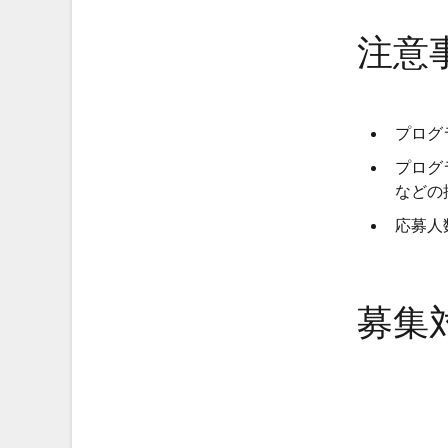
注意
プログ
プログ
などの
応募人
募集