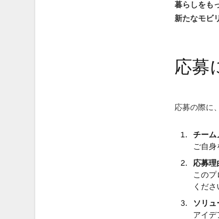
暮らしをも
新たなモビ
応募
応募の際に
チーム
ご自身
応募理
このプ
くださ
ソリュ
アイデ