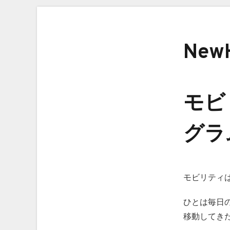
New
モビ
グラ
モビリティ
ひとは毎日
移動してき