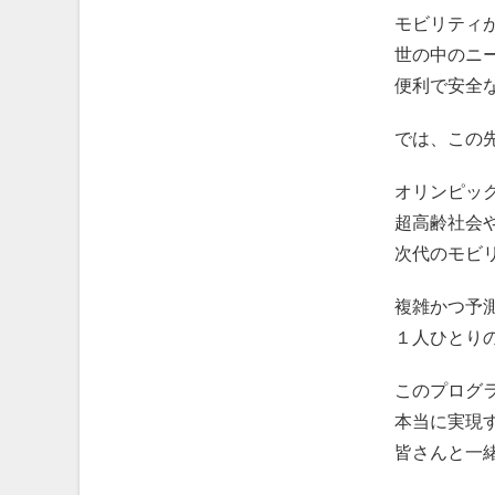
モビリティ
世の中のニ
便利で安全
では、この
オリンピッ
超高齢社会
次代のモビ
複雑かつ予
１人ひとり
このプログ
本当に実現
皆さんと一