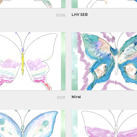
LHV SEB
0036
Mirai
0031