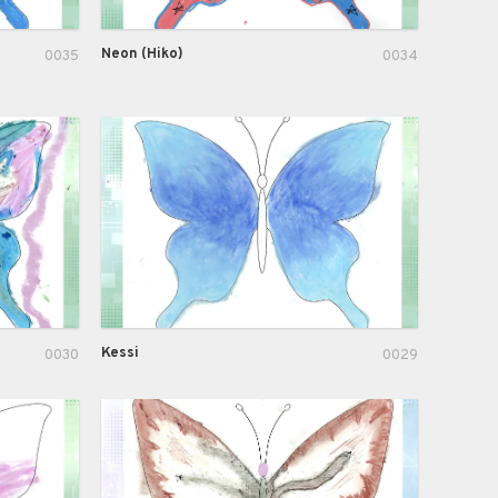
Neon (Hiko)
0035
0034
Kessi
0030
0029