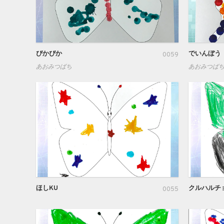
ぴかぴか
でいんぼう
0059
あおみつばち
あおみつば
ほしKU
クルハルチ
0055