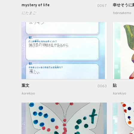
mystery of life
幸せそうに
0067
にたまご
tobreakemo
葉文
貼
0063
korekiyo
korekiyo