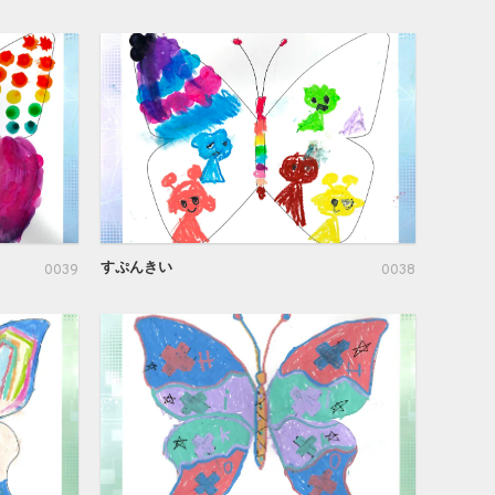
すぷんきい
0039
0038