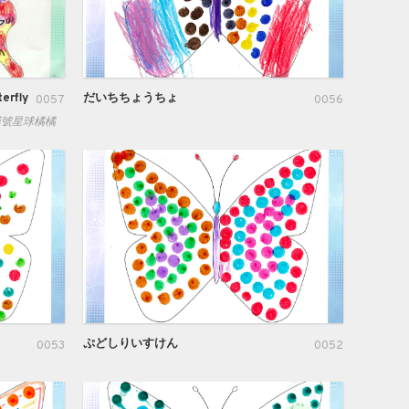
erfly
だいちちょうちょ
0057
0056
in 驚嘆號星球橘橘
ぷどしりいすけん
0053
0052