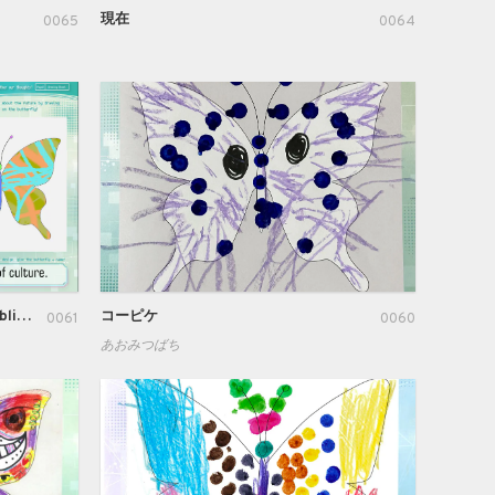
現在
0065
0064
A person of culutre, Two faced, Sublime.
コーピケ
0061
0060
あおみつばち