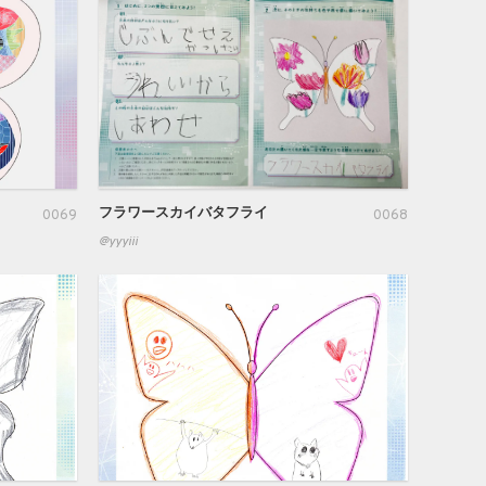
フラワースカイバタフライ
0069
0068
@yyyiii