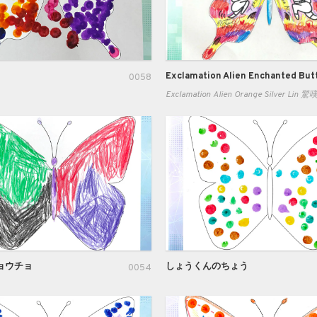
Exclamation Alien Enchanted Butt
0058
ち
Exclamation Alien Orange Silver L
ョウチョ
しょうくんのちょう
0054