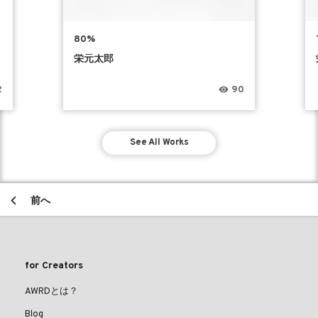
80%
栄元太郎
2
90
See All Works
前へ
for Creators
AWRDとは？
Blog