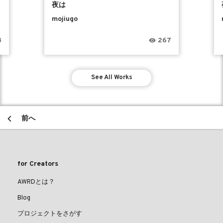
夜は
mojiugo
8
267
See All Works
前へ
for Creators
AWRDとは？
Blog
プロジェクトをさがす