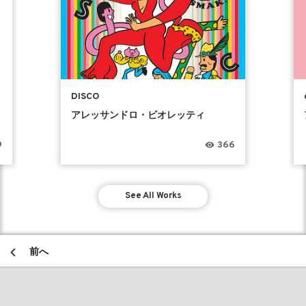
DISCO
アレッサンドロ・ビオレッティ
9
366
See All Works
前へ