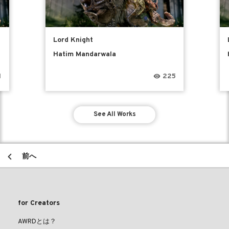
Lord Knight
Hatim Mandarwala
1
225
See All Works
前へ
for Creators
AWRDとは？