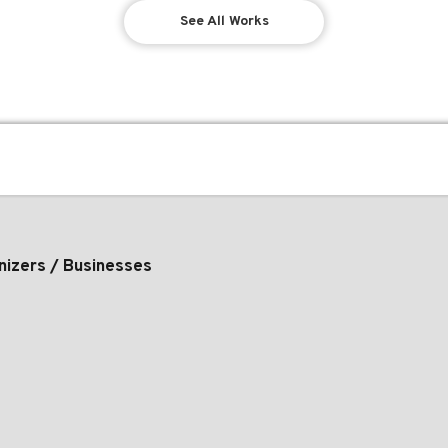
See All Works
nizers / Businesses