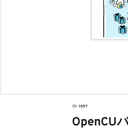
1057
OpenC