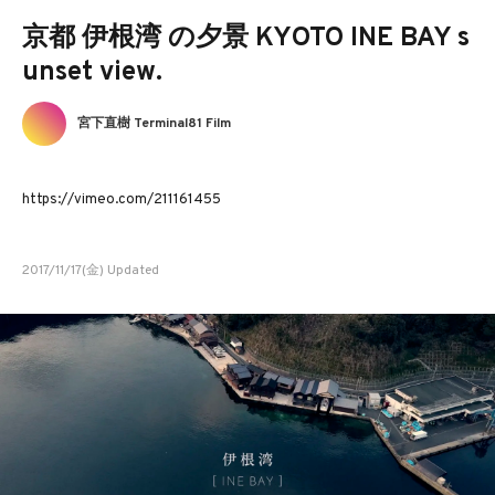
京都 伊根湾 の夕景 KYOTO INE BAY s
unset view.
宮下直樹 Terminal81 Film
https://vimeo.com/211161455
2017/11/17(金) Updated