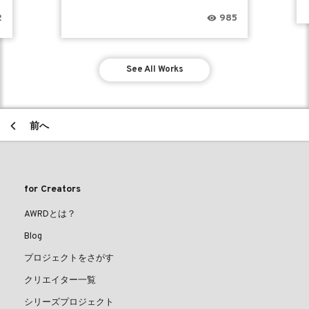
2
985
See All Works
前へ
for Creators
AWRDとは？
Blog
プロジェクトをさがす
クリエイター一覧
シリーズプロジェクト