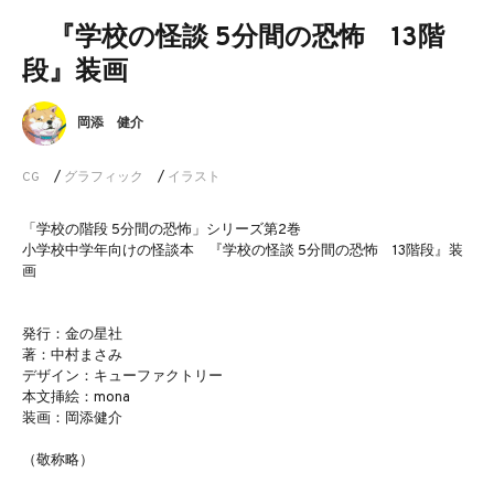
『学校の怪談 5分間の恐怖 13階
段』装画
岡添 健介
CG
/
グラフィック
/
イラスト
「学校の階段 5分間の恐怖」シリーズ第2巻
小学校中学年向けの怪談本 『学校の怪談 5分間の恐怖 13階段』装
画
発行：金の星社
著：中村まさみ
デザイン：キューファクトリー
本文挿絵：mona
装画：岡添健介
（敬称略）