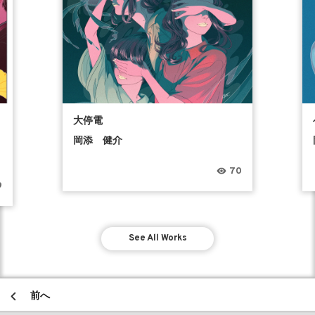
う
大停電
岡添 健介
70
9
See All Works
前へ