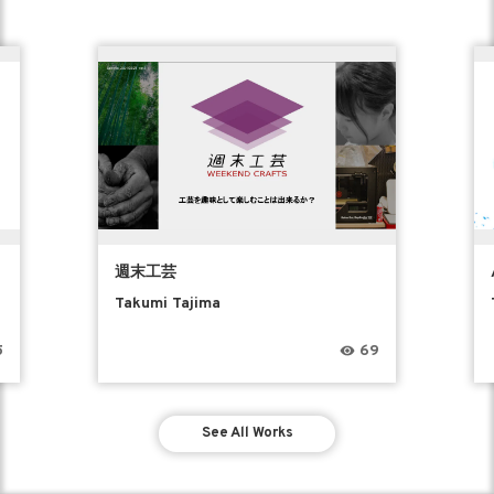
週末工芸
Takumi Tajima
5
69
See All Works