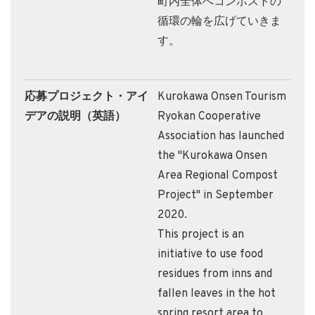
町内全体へコンポストの
循環の輪を広げていきま
す。
応募プロジェクト・アイ
Kurokawa Onsen Tourism
デアの説明（英語）
Ryokan Cooperative
Association has launched
the "Kurokawa Onsen
Area Regional Compost
Project" in September
2020.
This project is an
initiative to use food
residues from inns and
fallen leaves in the hot
spring resort area to