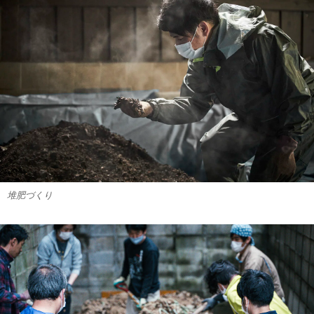
堆肥づくり