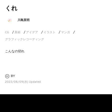
くれ
川島英明
CG
/
美術
/
アイデア
/
イラスト
/
マンガ
/
グラフィックレコーディング
こんなの切れ
BY
2023/08/09(水) Updated