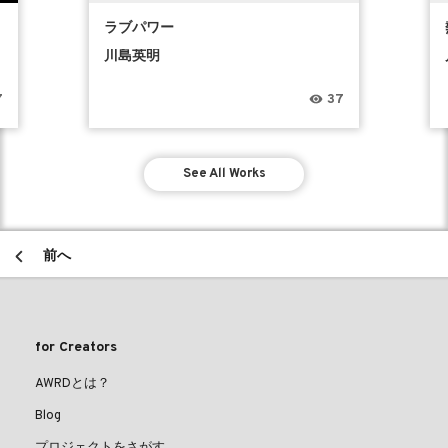
ラブパワー
川島英明
7
37
See All Works
前へ
for Creators
AWRDとは？
Blog