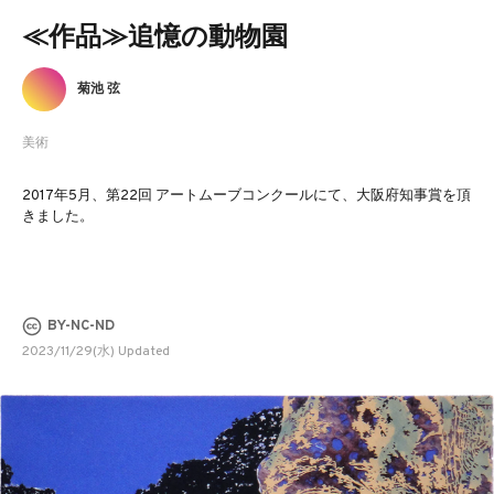
≪作品≫追憶の動物園
菊池 弦
美術
2017年5月、第22回 アートムーブコンクールにて、大阪府知事賞を頂
きました。
BY-NC-ND
2023/11/29(水) Updated