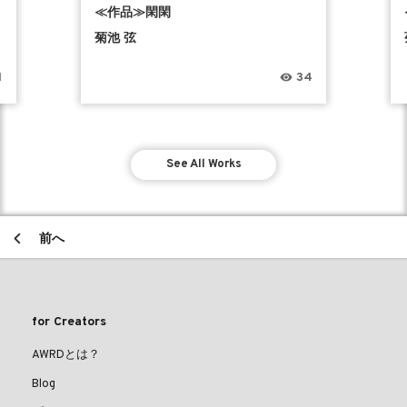
≪作品≫閑閑
菊池 弦
1
34
See All Works
前へ
for Creators
AWRDとは？
Blog