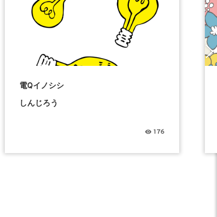
電Qイノシシ
しんじろう
176