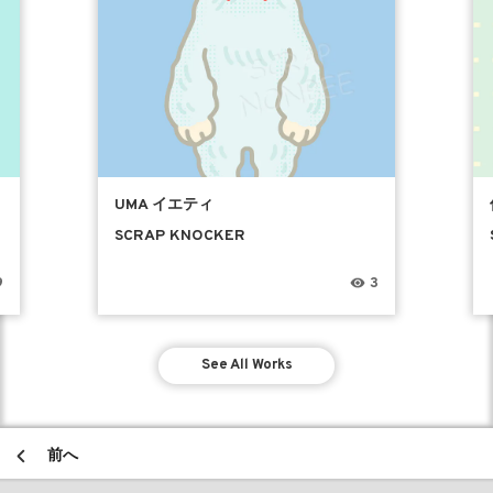
UMA イエティ
SCRAP KNOCKER
9
3
See All Works
前へ