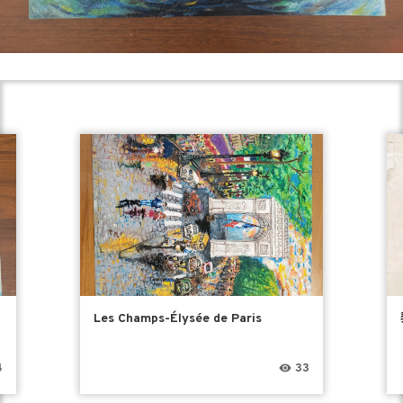
Les Champs-Élysée de Paris
4
33