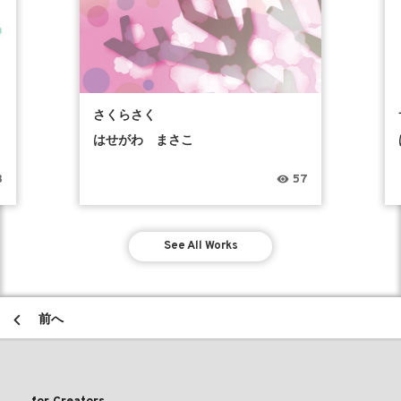
さくらさく
はせがわ まさこ
3
57
See All Works
前へ