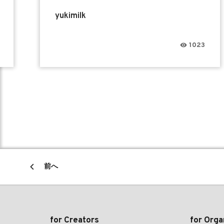
yukimilk
1023
前へ
for Creators
for Orga