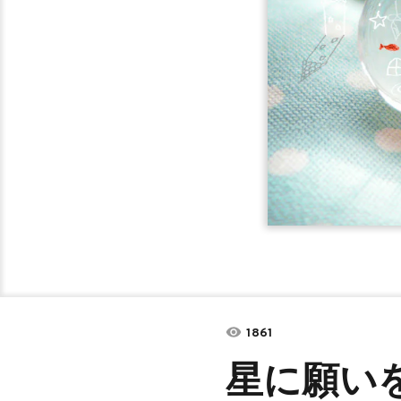
1861
星に願い