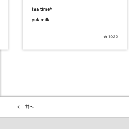
tea time*
yukimilk
1022
前へ