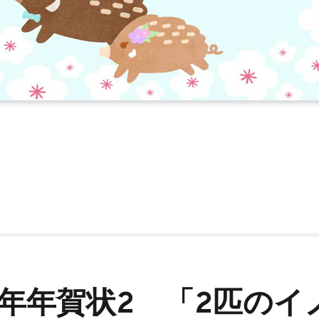
 亥年年賀状2 「2匹