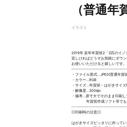
（普通年
イラスト
2019年 亥年年賀状2「2匹の
宜しければどうぞお気軽にダウン
お使いいただけると嬉しいです。
---------------------------------------
・ファイル形式…JPEG(普通年賀状
・カラー…RGB
・サイズ…年賀状・はがきサイズ(1
・解像度…300dpi
・備考…原寸大でそのまま印刷し
年賀状作成ソフト等でもご
---------------------------------------
◎印刷時の注意◎
はがきサイズピッタリに作ってい