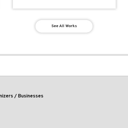
See All Works
nizers / Businesses