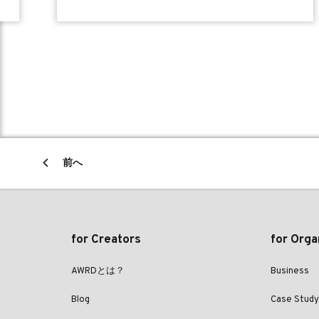
前へ
for Creators
for Orga
AWRDとは？
Business
Blog
Case Study