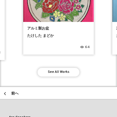
アルミ製お盆
たけした まどか
64
1
See All Works
前へ